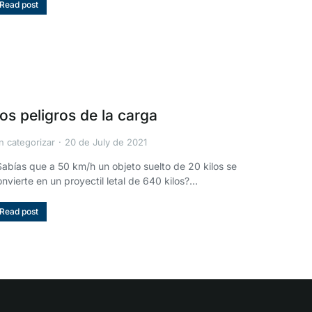
Read post
os peligros de la carga
n categorizar
20 de July de 2021
Sabías que a 50 km/h un objeto suelto de 20 kilos se
onvierte en un proyectil letal de 640 kilos?…
Read post