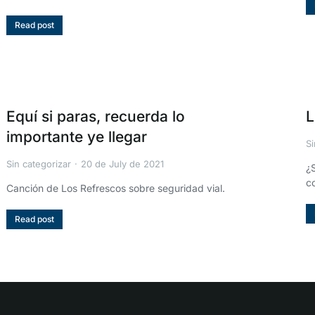
Read post
Equí si paras, recuerda lo
L
importante ye llegar
Si
Sin categorizar
20 de July de 2021
¿
c
Canción de Los Refrescos sobre seguridad vial.
Read post