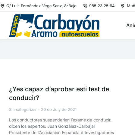
C/ Luis Fernández-Vega Sanz, 8-Bajo
985 23 25 64
Muñ
Ani
¿Yes capaz d’aprobar esti test de
conducir?
Sin categorizar
20 de July de 2021
Los conductores suspenderíen l’exame de conducir,
dicen los espertos. Juan González-Carbajal
Presidente de l’Asociación Española d’Investigadores