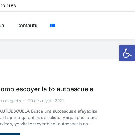
20 21 53
da
Contautu
Op
omo escoyer la to autoescuela
n categorizar
20 de July de 2021
’AUTOESCUELA Busca una autoescuela afayadiza
ue t’apurra garantíes de calidá.. Anque paeza una
bviedá, ye vital escoyer bien l’autoescuela na…