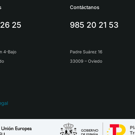
s
Contáctanos
 26 25
985 20 21 53
n 4-Bajo
Padre Suárez 16
do
33009 – Oviedo
egal