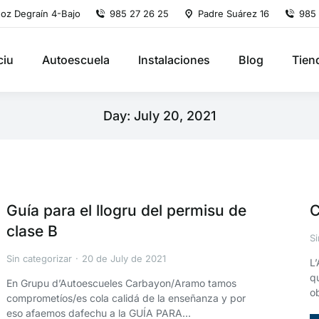
oz Degraín 4-Bajo
985 27 26 25
Padre Suárez 16
985 
ciu
Autoescuela
Instalaciones
Blog
Tien
Day: July 20, 2021
Guía para el llogru del permisu de
C
clase B
Si
Sin categorizar
20 de July de 2021
L
q
En Grupu d’Autoescueles Carbayon/Aramo tamos
o
comprometíos/es cola calidá de la enseñanza y por
eso afaemos dafechu a la GUÍA PARA…