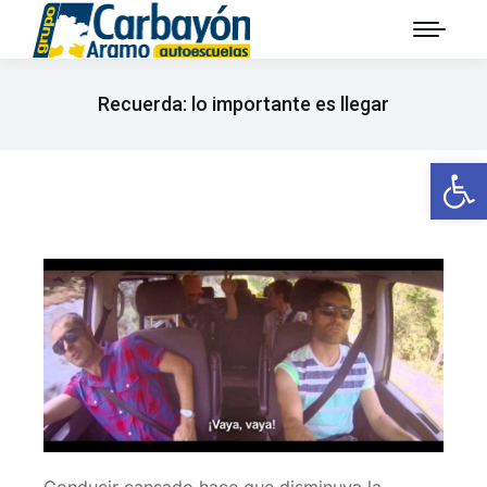
Recuerda: lo importante es llegar
Ab
Conducir cansado hace que disminuya la